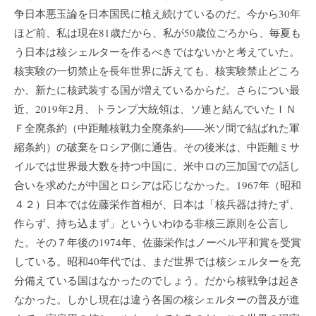
争日本悪玉論を日本国民に植え続けているのだ。今から30年
ほど前、私は現在81歳だから、私が50歳位ごろから、毎夏も
う日本は核シェルターを作るべきではないかと考えていた。
核実験の一切禁止を長年世界に訴えても、核実験禁止どころ
か、新たに核武装する国が増えているからだ。さらについ最
近、2019年2月、トランプ大統領は、ソ連と結んでいたＩＮ
Ｆ全廃条約（中距離核戦力全廃条約――米ソ間で結ばれた軍
縮条約）の破棄をロシア側に通告。その後米は、中距離ミサ
イルでは世界最大数を持つ中国に、米中ロの三加国での話し
合いを求めたが中国とロシアは応じなかった。1967年（昭和
４２）日本では佐藤栄作首相が、日本は「核兵器は持たず、
作らず、持ち込まず」といういわゆる非核三原則を公言し
た。その７年後の1974年、佐藤栄作はノーベル平和賞を受賞
している。昭和40年代では、まだ世界では核シェルターを充
分備えている国はなかったのでしょう。だから核戦争は起き
なかった。しかし現在は違う各国の核シェルターの普及が進