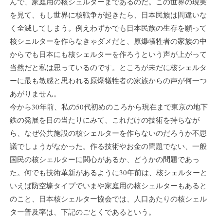
んで、家庭用の核シェルターまであるのだ。この世界の現実
を見て、もし世界に核戦争が起きたら、日本民族は間違いな
く全滅してしまう。例えわずかでも日本民族の生存を願って
核シェルターを作らなきゃダメだと、原爆犠牲者の家族の中
からでも日本にも核シェルターを作ろうという声が上がって
当然だと私は思っているのです。ところが未だに核シェルタ
ーに最も敏感と思われる原爆犠牲者の家族からの声が何一つ
あがりません。
今から30年前、私の50代初めのころから現在まで東京の地下
鉄の発展を目の当たりにみて、これだけの技術を持ちなが
ら、なぜ公共施設の核シェルターを作らないのだろうか不思
議でしょうがなかった。作る技術やお金の問題でない、一般
国民の核シェルターに関心があるか、どうかの問題であっ
た。何でも技術革新があるように30年前は、核シェルターと
いえば防空壕タイプでいまや家庭用の核シェルターもあると
のこと、日本核シェルター協会では、人口あたりの核シェル
ター普及率は、下記のごとくであるという。