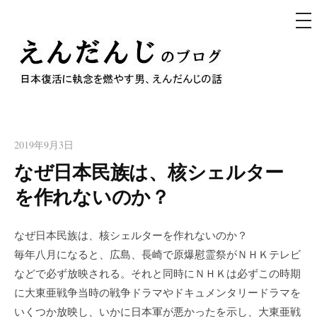
メ
ニ
ュ
コ
ー
ン
テ
えんだんじのブログ
ン
日本復活に執念を燃やす男、えんだんじの話
ツ
へ
2019年9月3日
ス
なぜ日本民族は、核シェルター
キ
を作れないのか？
ッ
プ
なぜ日本民族は、核シェルターを作れないのか？
毎年八月になると、広島、長崎で原爆慰霊祭がＮＨＫテレビ
などで必ず放映される。それと同時にＮＨＫは必ずこの時期
に大東亜戦争当時の戦争ドラマやドキュメンタリードラマを
いくつか放映し、いかに日本軍が悪かったを示し、大東亜戦