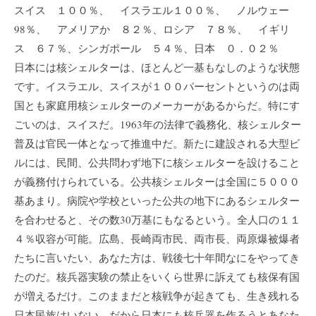
スイス １００％、 イスラエル１００％、 ノルウェー
98％、 アメリアか ８２％、ロシア ７８％、 イギリ
ス ６７％、シンガポール ５４％、日本 ０．０２％
日本には核シェルターは、ほとんど一基もなしのような状態
です。イスラエル、スイスが１００パーセントというのは両
国とも家庭用核シェルターのメーカーがあるからだ。特にす
ごいのは、スイスだ。1963年の法律で義務化、核シェルター
普及は官民一体となって推進中だ。新たに建設される大型ビ
ルには、民間、公共問わず地下に核シェルターを設けること
が義務付けられている。公共核シェルターは全国に５０００
基あまり。病院や学校といった公共の地下にあるシェルター
を合わせると、その数30万基にもなるという。全人口の１１
４％収容が可能。広島、長崎両市民、両市長、両原爆被爆者
たちに言いたい、あなた方は、戦後七十年間なにをやってき
たのだ。核兵器実験の禁止をいくら世界に訴えても核保有国
が増えるだけ。このままだと核戦争が起きても、生き残れる
日本民族はいない。だから日本にも核兵器を作ろうとあなた