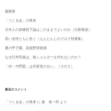
脳梗塞
「つくる会」の将来
日本人の原爆投下論はこのままでよいのか（日新報道）
若い女性たちに告ぐ（えんだんじのブログ特選集）
夏の甲子園、高校野球雑感
なぜ日本民族は、核シェルターを作れないのか？
「80－50問題」は共産党のせい。（その２）
最近のコメント
「つくる会」の将来
に
森 進一郎
より