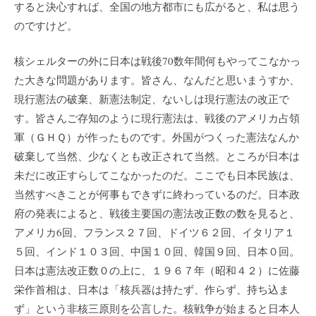
すると決心すれば、全国の地方都市にも広がると、私は思う
のですけど。
核シェルターの外に日本は戦後70数年間何もやってこなかっ
た大きな問題があります。皆さん、なんだと思いまうすか、
現行憲法の破棄、新憲法制定、ないしは現行憲法の改正で
す。皆さんご存知のように現行憲法は、戦後のアメリカ占領
軍（ＧＨＱ）が作ったものです。外国がつくった憲法なんか
破棄して当然、少なくとも改正されて当然。ところが日本は
未だに改正すらしてこなかったのだ。ここでも日本民族は、
当然すべきことが何事もできずに終わっているのだ。日本政
府の発表によると、戦後主要国の憲法改正数の数を見ると、
アメリカ6回、フランス２７回、ドイツ６２回、イタリア１
５回、インド１０３回、中国１０回、韓国９回、日本０回。
日本は憲法改正数０の上に、１９６７年（昭和４２）に佐藤
栄作首相は、日本は「核兵器は持たず、作らず、持ち込ま
ず」という非核三原則を公言した。核戦争が始まると日本人