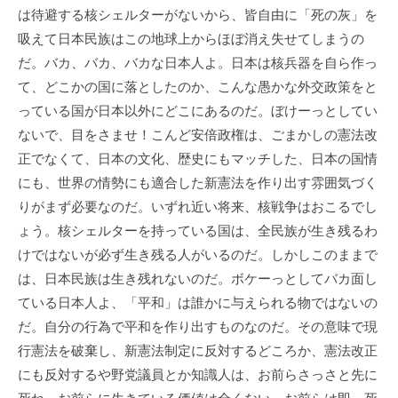
は待避する核シェルターがないから、皆自由に「死の灰」を
吸えて日本民族はこの地球上からほぼ消え失せてしまうの
だ。バカ、バカ、バカな日本人よ。日本は核兵器を自ら作っ
て、どこかの国に落としたのか、こんな愚かな外交政策をと
っている国が日本以外にどこにあるのだ。ぼけーっとしてい
ないで、目をさませ！こんど安倍政権は、ごまかしの憲法改
正でなくて、日本の文化、歴史にもマッチした、日本の国情
にも、世界の情勢にも適合した新憲法を作り出す雰囲気づく
りがまず必要なのだ。いずれ近い将来、核戦争はおこるでし
ょう。核シェルターを持っている国は、全民族が生き残るわ
けではないが必ず生き残る人がいるのだ。しかしこのままで
は、日本民族は生き残れないのだ。ボケーっとしてバカ面し
ている日本人よ、「平和」は誰かに与えられる物ではないの
だ。自分の行為で平和を作り出すものなのだ。その意味で現
行憲法を破棄し、新憲法制定に反対するどころか、憲法改正
にも反対するや野党議員とか知識人は、お前らさっさと先に
死ね。お前らに生きている価値は全くない。お前らは即、死