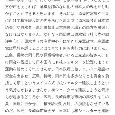
方が声をあげれば、危機意識のない他の日本人の魂を揺り動
かすことができると思います。それには、原爆慰霊祭や世界
にむけて核実験反対の声をあげた原水協（原水爆禁止日本協
議会）や原水禁（原水爆禁止日本国民会議）の両方を脱退し
なければなりません。なぜなら両団体は原水協（社会党や総
評中心）、原水禁（共産党中心）にできた左翼政党。左翼政
党は思想を訴えることはできても何も実行力はありません。
広島、長崎の両市民や原爆犠牲者がいるご家族の皆さん、ぜ
ひ両会を脱退して日本国内にも核シェルターを設置しようと
運動を始めてくれませんか。日本政府に核シェルター建設の
資金を出させ、広島、長崎、両市民も多少なりとも資金を負
担して頂くというスイス方式で核シェルター建設しようとい
う気持ちがおきませんか。核シェルターを建設しようと気持
ちが起きるどころか、広島、長崎両市は市内の高校生をこの
夏、国連に行かせ、「核実験絶対反対」の演説をさせている
のだ。広島、長崎両市議会が、日本にも核シェルターを建設