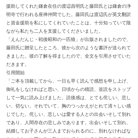
援助してくれた鎌倉在住の渡辺昌明氏と藤田氏とは鎌倉の浄
明寺で行われる座禅仲間でした。藤田氏は渡辺氏が英文翻訳
と資金援助を私にしてくれていたことは、十分知っていて陰
ながら私たち二人を支援してくださいました。
「えんだんじ・戦後昭和の一匹狼」が出版されましたので、
藤田氏に贈呈したところ、彼から次のような書評が送られて
きました。彼の了解を得ましたので、全文を引用させていた
だきます。
引用開始
「ご本を頂戴してから、一日も早く読んで感想を申し上げ、
御礼をしなければと思い、日頃からの積読、並読をストップ
して一気に読み上げました。読後感は、とても侘しい、悲し
い、切ない。それでいて、胸のつっかえがとれて清々しい感
じでした。侘しい、悲しいは愛する人との出会いそして別れ
であり、人間存在の悲しみであります。出会いそして別れ、
結婚してお子さんが三人までおられるのに、別れなければな