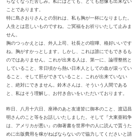
らなくなった苦しみ。私にはとても、とても想像も出来ない
ことであります。
特に島さおりさんとの別れは、私も胸が一杯になりました。
人生とは悲しいものですね。ご冥福をお祈りいたして止みま
せん。
胸のつっかえとは、外人上司、社長との喧嘩、格好いいです
ね。胸がすかっとします。しかし、これは誰にでもできるも
のではありません。これが出来る人は、第一に、論理整然と
していること、常日頃から熱い日本人としての血が滾ってい
ること、そして肝ができていること。これが出来ていない
と、絶対にできません。鈴木さんは、そういう人間である
と、私はそう理解し、お付き合いをいただいております。
昨日、八月十六日、座禅のあと友達皆に御本のこと、渡辺昌
明さんのこと等をお話しいたしました。そして『大東亜戦争
は、アメリカが悪い』の御著書を世界中の人に読んで貰うた
めに出版費用を稼がねばならないので協力してくださいと請