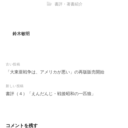
書評・著書紹介
鈴木敏明
古い投稿
「大東亜戦争は、アメリカが悪い」の再版販売開始
投
稿
新しい投稿
ナ
書評（４）「えんだんじ・戦後昭和の一匹狼」
ビ
ゲ
ー
シ
コメントを残す