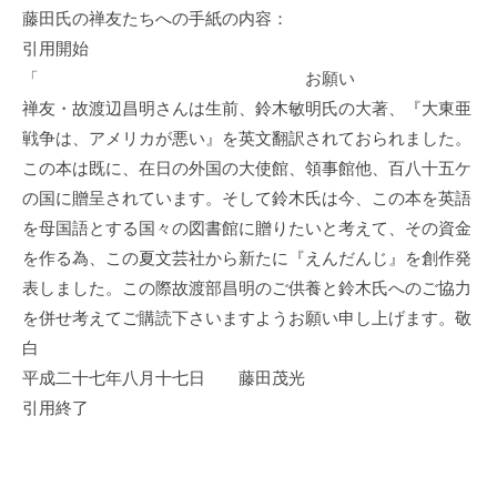
藤田氏の禅友たちへの手紙の内容：
引用開始
「 お願い
禅友・故渡辺昌明さんは生前、鈴木敏明氏の大著、『大東亜
戦争は、アメリカが悪い』を英文翻訳されておられました。
この本は既に、在日の外国の大使館、領事館他、百八十五ケ
の国に贈呈されています。そして鈴木氏は今、この本を英語
を母国語とする国々の図書館に贈りたいと考えて、その資金
を作る為、この夏文芸社から新たに『えんだんじ』を創作発
表しました。この際故渡部昌明のご供養と鈴木氏へのご協力
を併せ考えてご購読下さいますようお願い申し上げます。敬
白
平成二十七年八月十七日 藤田茂光
引用終了