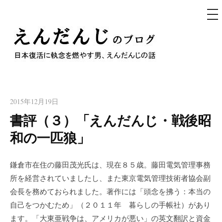
メ
ニ
ュ
コ
ー
ン
テ
えんだんじのブログ
ン
日本復活に執念を燃やす男、えんだんじの話
ツ
へ
2015年12月19日
ス
書評（３）「えんだんじ・戦後昭
キ
和の一匹狼」
ッ
プ
鎌倉市在住の藤田茂光氏は、現在８５歳。藤田電気管理事務
所を経営されていましたし、また東京電気管理技術者協会副
会長を務めておられました。著作には「頭念を拂う：本当の
自己をつかむため」（２０１１年 暮らしの手帳社）があり
ます。「大東亜戦争は、アメリカが悪い」の英文翻訳と資金