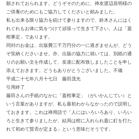
願されておられます。どうぞそのために、禅友渡辺昌明様の
ご供養のためにもご協力してくださいと頼みました。
私も出来る限り協力を続けて参りますので、鈴木さんにはく
れぐれもお体に気をつけて頑張って生きて下さい。人は「蓋
棺事定」であります。
同封のお金は、出版費三千万円分の一に過ぎませんが、どう
ぞ笑納くださいませ。亦、出版の協力に就いては、別紙の通
りのお願い文を作成して、友達に配布致しましたことを申し
添えておきます。どうもありがとうございました。不備
平成二十七年八月十七日 藤田茂光
引用終了
藤田さんの手紙のなかに「蓋棺事定」（がいかんじてい）と
いう言葉がありますが、私も最初わからなかったので説明し
ておきます。これは禅用語で「人にはいろいろあり、いろい
ろと生きて参りましたが、結局は棺に入れられ蓋に釘を打た
れて初めて賢否が定まる」という意味だそうです。