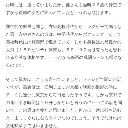
た時には、通っていましたが、健さんも当時２２歳の身空で
すから遊郭の女将に囲われていたというのも頷けます。
同世代で郷里も同じ、方や高校時代から、ラグビーで鳴らし
た男、方や健さんの方は、中学時代からボクシング、そして
高校時代には相撲部で鍛えていて、しかも身長は六尺豊かの
大男（１８０センチ）体重も、８０～９０㎏は有ったと思わ
れる立派な体格です。････だから映画の乱闘シーンも様にな
るのです。
そして親友は、こうも言っていました。＞テレビで聞いた話
ですが、高倉健は、江利チエミが京都で映画の撮影の時に、
チエミに逢いに東京から毎日通ったそうです。しかも京都で
の逢い引き時間は１０分しかないと言うのに････この話を聞
いて、この男は本物だと思いました。何かに一途に打ち込む
と、まっしぐらになるタイプなのでしょう。そうでなければ
文化勲章まではいきません。