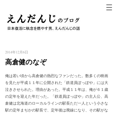
メ
ニ
ュ
コ
ー
ン
テ
えんだんじのブログ
ン
日本復活に執念を燃やす男、えんだんじの話
ツ
へ
2014年12月6日
ス
高倉健のなぞ
キ
ッ
俺は若い頃から高倉健の熱烈なファンだった。数多くの映画
プ
を見たが平成１１年に公開された「鉄道員ぽっぽや」には大
泣きさせられた。理由があった。平成１１年は、俺が６１歳
の定年を迎えた年だった。「鉄道員ぽっぽや」の主人公、高
倉健は北海道のローカルラインの駅長ただ一人という小さな
駅の定年まぢかの駅長で、定年後は廃線になり、その駅がな