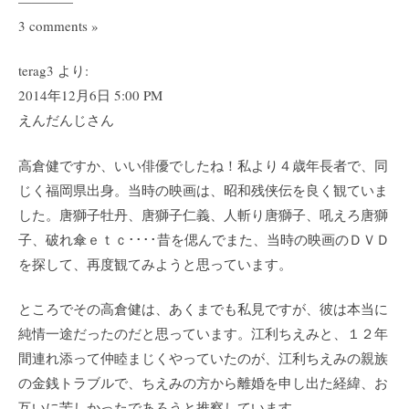
————
3 comments »
terag3 より:
2014年12月6日 5:00 PM
えんだんじさん
高倉健ですか、いい俳優でしたね！私より４歳年長者で、同
じく福岡県出身。当時の映画は、昭和残侠伝を良く観ていま
した。唐獅子牡丹、唐獅子仁義、人斬り唐獅子、吼えろ唐獅
子、破れ傘ｅｔｃ････昔を偲んでまた、当時の映画のＤＶＤ
を探して、再度観てみようと思っています。
ところでその高倉健は、あくまでも私見ですが、彼は本当に
純情一途だったのだと思っています。江利ちえみと、１２年
間連れ添って仲睦まじくやっていたのが、江利ちえみの親族
の金銭トラブルで、ちえみの方から離婚を申し出た経緯、お
互いに苦しかったであろうと推察しています。