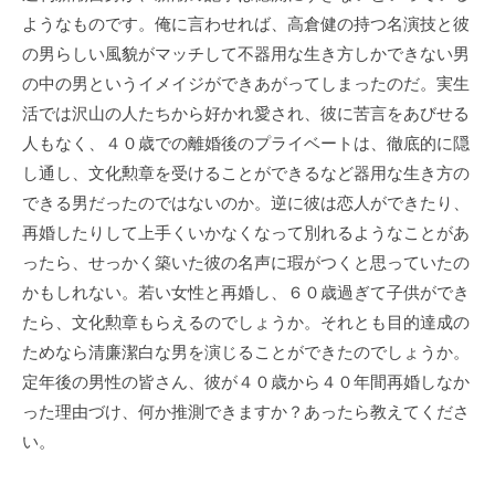
ようなものです。俺に言わせれば、高倉健の持つ名演技と彼
の男らしい風貌がマッチして不器用な生き方しかできない男
の中の男というイメイジができあがってしまったのだ。実生
活では沢山の人たちから好かれ愛され、彼に苦言をあびせる
人もなく、４０歳での離婚後のプライベートは、徹底的に隠
し通し、文化勲章を受けることができるなど器用な生き方の
できる男だったのではないのか。逆に彼は恋人ができたり、
再婚したりして上手くいかなくなって別れるようなことがあ
ったら、せっかく築いた彼の名声に瑕がつくと思っていたの
かもしれない。若い女性と再婚し、６０歳過ぎて子供ができ
たら、文化勲章もらえるのでしょうか。それとも目的達成の
ためなら清廉潔白な男を演じることができたのでしょうか。
定年後の男性の皆さん、彼が４０歳から４０年間再婚しなか
った理由づけ、何か推測できますか？あったら教えてくださ
い。