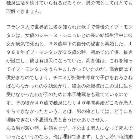
独身生活を続けていられるだろうか。男の俺としてはとても
理解できません。
フランス人で世界的に名を知られた歌手で俳優のイブ・モン
タンは、女優のシモーヌ・シニョレとの長い結婚生活中に彼
女が病気で死ぬと、３８歳年下の自分の秘書と再婚した。１
９８８年イブ・モンタンが６５歳の時、初めての子供、長男
が誕生し、彼は有頂天になっていた。高倉健は、これを知っ
てイブ・モンタンをうらやましがっていたのだ。高倉健は子
供好きなのでしょう。チエミが妊娠中毒症で子供をおろさね
ばならなかったのを残念がり、彼女の死後彼はこの世に生を
受けなかったわが子のために水子地蔵をも建てているので
す。その彼が４０歳で独身になり４０年間再婚どころか恋人
すらできなかったということは、男の俺としては、どうにも
理解できない不思議な男と言うほかありません。
ある男が若い時、結婚もせず、そのまま老人になって死んで
いったというのなら、俺は理解できます。しかし若い時結婚