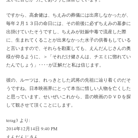
ですから、高倉健は、ちえみの葬儀には出席しなかったが、
毎年２月１３日の命日には、その前後に必ずちえみの墓参に
出掛けていたそうですし、ちえみが妊娠中毒で流産した際
に、生まれてくることが出来なかった水子の供養もしている
と言いますので、それらを勘案しても、えんだんじさんの奥
様が仰るように、＞「それだけ健さんは、チエミに惚れてい
たんでしょう」････が正解だと私は信じます。
彼の、ルーツは、れっきとした武将の先祖に辿り着くのだそ
うですね。日本映画界にとって本当に惜しい人物を亡くした
と思っています。せいぜいこれから、昔の映画のＤＶＤを探
して観させて頂くことにします。
terag3 より:
2014年12月14日 9:40 PM
えんだんじさん