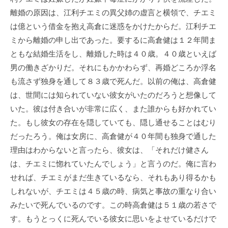
離婚の原因は、江利チエミの異父姉の虚言と横領で、チエミ
は億という借金を抱え高倉に迷惑をかけたからだ。江利チエ
ミから離婚の申し出であった。要するに高倉健は１２年間ま
ともな結婚生活をし、離婚した時は４０歳。４０歳といえば
男の働きざかりだ。それにもかかわらず、再婚どころか浮名
も流さず独身を通して８３歳で死んだ。以前の俺は、高倉健
は、世間には知られていない彼女がいたのだろうと想像して
いた。彼は付き合いが非常に広く、また誰からも好かれてい
た。もし彼女の存在を隠していても、隠し通せることはむり
だったろう。俺は女房に、高倉健が４０年間も独身で通した
理由はわからないと言ったら、彼女は、「それだけ健さん
は、チエミに惚れていたんでしょう」と言うのだ。俺に言わ
せれば、チエミがまだ生きているなら、それもあり得るかも
しれないが、チエミは４５歳の時、病気と事故の重なり合い
みたいで死んでいるのです。この時高倉健は５１歳の若さで
す。もうとっくに死んでいる彼女に思いをよせているだけで