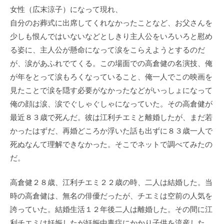
女性（広末涼子）になって現れ、
自分のお葬式に出席してくれなかったことなど、お父さんを
少しも恨んではいないなどとしきり主人公をいろいろと慰め
る姿に、主人公が懸命になって涙をこらえようとするのだ
が、涙があふれでてくる。この場面での高倉健の名演技、俺
が年をとって涙もろくなっていること、俺一人でこの映画を
見たことで涙を隠す必要がなかったなどがいっしょになって
俺の顔は涙、涙でぐしゃぐしゃになっていた。その高倉健が
最近８３歳で死んだ。彼は江利チエミと離婚したが、まだ若
かったはずだ、再婚どころか浮いた話も出ずに８３歳一人で
死ぬなんて理解できなかった。そこでネットで調べてみたの
だ。
高倉健２８歳、江利チエミ２２歳の時、二人は結婚した。当
時の高倉健は、無名の俳優だったが、チエミは空前の人気を
誇っていた。結婚生活１２年後二人は離婚した。その間に江
利チエミは妊娠したが妊娠中毒症にかかり子供を流産した。