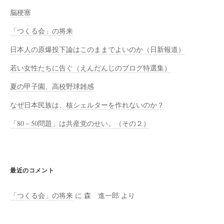
脳梗塞
「つくる会」の将来
日本人の原爆投下論はこのままでよいのか（日新報道）
若い女性たちに告ぐ（えんだんじのブログ特選集）
夏の甲子園、高校野球雑感
なぜ日本民族は、核シェルターを作れないのか？
「80－50問題」は共産党のせい。（その２）
最近のコメント
「つくる会」の将来
に
森 進一郎
より