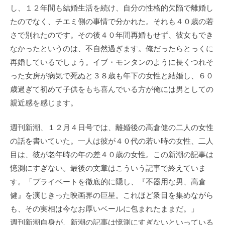
し、１２年間も結婚生活を続け、自分の性格的欠陥で離婚し
たのでなく、チエミ側の事情で分かれた。それも４０歳の若
さで別れたのです。その後４０年間再婚もせず、彼女もでき
なかったというのは、不自然過ぎます。俺だったらとっくに
再婚しているでしょう。イブ・モンタンのように長くつれそ
った女房が病気で死ぬと３８歳も年下の女性と結婚し、６０
歳過ぎて初めて子供をもち喜んでいる方が俺には男としての
親近感を感じます。
週刊新潮、１２月４日号では、離婚後の高倉健の二人の女性
の話を書いていた。一人は彼が４０代の若い時の女性、二人
目は、彼が老年時の年の差４０歳の女性。この新潮の記事は
憶測にすぎない。最後の文章はこういう記事で終えていま
す。「プライベートを徹底的に隠し、『不器用な男、高倉
健』を演じきった映画界の巨星。これほど衆目を集めながら
も、その実相は今なお厚いベールに包まれたままだ。」
週刊新潮自身が、新潮の記事は憶測にすぎないといっている