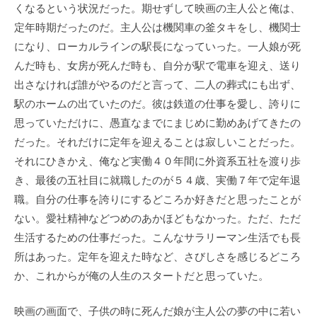
くなるという状況だった。期せずして映画の主人公と俺は、
定年時期だったのだ。主人公は機関車の釜タキをし、機関士
になり、ローカルラインの駅長になっていった。一人娘が死
んだ時も、女房が死んだ時も、自分が駅で電車を迎え、送り
出さなければ誰がやるのだと言って、二人の葬式にも出ず、
駅のホームの出ていたのだ。彼は鉄道の仕事を愛し、誇りに
思っていただけに、愚直なまでにまじめに勤めあげてきたの
だった。それだけに定年を迎えることは寂しいことだった。
それにひきかえ、俺など実働４０年間に外資系五社を渡り歩
き、最後の五社目に就職したのが５４歳、実働７年で定年退
職。自分の仕事を誇りにするどころか好きだと思ったことが
ない。愛社精神などつめのあかほどもなかった。ただ、ただ
生活するための仕事だった。こんなサラリーマン生活でも長
所はあった。定年を迎えた時など、さびしさを感じるどころ
か、これからが俺の人生のスタートだと思っていた。
映画の画面で、子供の時に死んだ娘が主人公の夢の中に若い