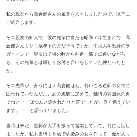
私の親友から高倉健さんの風聞を入手しましたので、以下に
ご紹介します。
その親友の知人で、彼の先輩に当たる昭和７年生まれで、高
倉健さんより１歳年下の方だそうですが、中央大学出身のラ
ガーマンで、親友は子供の時から剣道一筋で畑違いながら
も、その先輩とは親しくお付き合いをしていた仲だったと
か。
その先輩が、言うには＞高倉健はね、若いころ遊郭の女将に
囲われていたんだよ、あの風貌に加えて、独特の雰囲気の男
でねと････ぽつんと話されたひと言でしたが、良く覚えてい
ます。････と語っていました。
当時は未だ、遊郭が大手を振って営業していて、前にも話し
ましたが、私も当時１８歳で馴染みの女を作って、金が入っ