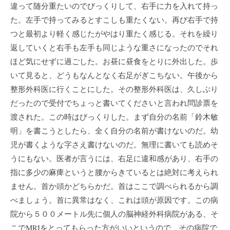
違って随分重たいのでびっくりして、右手に力を入れて持っ
た。左手で持ってみるとすこしも重たくない。再び右手で持
つと最初より軽く感じたがやはり重たく感じる。それを繰り
返していくと右手も左手も同じような重さになったのでそれ
ほど気にせずに過ごした。お昼に昼食をとりに外出した。歩
いて見ると、どうもなんとなく右足がぎこちない。午後から
整形外科医に行くことにした。その整形外科医は、久しぶり
だったので受付でちょっと書いてくださいと言われ問診票を
渡された。この時はびっくりした。まず自分の名前「鈴木敏
明」を書こうとしたら、全く自分の名前が書けないのだ。幼
児が書くような字さえ書けないのだ。無理に書いても読めそ
うにもない。医者が言うには、右足に違和感があり、右手の
指に多少の麻痺というと腰からきているとは絶対に考えられ
ません。首か頭かどちらかだ。首はここで調べられるから調
べましょう。首に異常はなく、これは頭が原因です。この病
院から５００メートル先に個人の脳神経外科病院がある、そ
こでMRIをとってもらった方がいいというので、その病院で