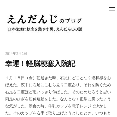
メ
ニ
ュ
コ
ー
ン
テ
えんだんじのブログ
ン
日本復活に執念を燃やす男、えんだんじの話
ツ
へ
2014年2月2日
ス
幸運！軽脳梗塞入院記
キ
ッ
１月１８日（金）朝起きた時、右足にどことなく違和感をお
プ
ぼえた。夜中に右足にこむら返り二度あり、それを防ぐため
右足を二度ほど思いっきり伸ばした。そのためだろうと思い
両足のひざを屈伸運動をした。なんとなく正常に戻ったよう
な気がした。朝食の時、牛乳カップを電子レンジで沸かし
た。そのカップを右手で取り上げようとしたとき、いつもと