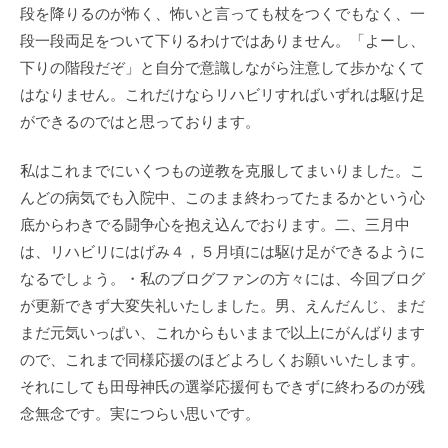
段を降りるのが怖く、怖いと言っても杖をつくでもなく、一
段一段両足をついて下りるわけではありません。「よーし、
下りの階段だぞ」と自分で意識しながら注意して歩かなくて
はなりません。これだけならリハビリすればいずれは駆け足
ができるのではと思っております。
私はこれまでにいくつもの逆教を克服してまいりました。こ
んどの病気でも入院中、このまま終わってたまるかという心
底からわきでる闘争心を抱え込んでおります。二、三月中
は、リハビリにはげみ４，５月頃には駆け足ができるように
なるでしょう。・私のブログファンの方々には、今回ブログ
が更新できず大変失礼いたしました。男、えんだんじ、まだ
まだ元気いっぱい、これからもいままで以上にがんばります
ので、これまで同様応援のほどよろしくお願いいたします。
それにしても田母神氏の選挙応援何もできずに終わるのが残
念無念です。実につらい思いです。