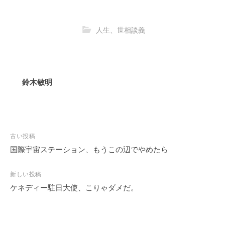
人生、世相談義
鈴木敏明
古い投稿
国際宇宙ステーション、もうこの辺でやめたら
投
稿
新しい投稿
ナ
ケネディー駐日大使、こりゃダメだ。
ビ
ゲ
ー