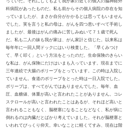
っていた。それにしてもよく我が家の近くの個人の脳神経外
科病院があったものだ。私も前からその個人病院の存在を知
っていましたが、まさか自分がかかるとは思ってもいません
でした。実を言うと私の母は。がんを四つ患いすべて手術し
ましたが、最後はがんの痛みに苦しみぬいて７１歳で死ん
だ。私も二人の妹も我が家は、がん家計と信じた。以来私は
毎年年に一回人間ドックにはいり検査した。「早くみつけ
て、早く叩く」という方法をとったのだ。生命保険のきらい
な私は、がん保険にだけはいまも入っています。現在までに
三年連続で大腸のポリーブをとっています。この時は入院し
ていません。食道のポリープをとった時は一日入院でした。
ポリープは、すべてがんではありませんでした。毎年、血
圧、血糖値、体重が高いと言われたことがありません。コレ
ステロールが高いと言われたことはあるが、それほど高いと
言われることもなく、脳梗塞になることなどなく、私が病に
倒れるのは内臓だとばかり考えていました。それが脳梗塞と
いわれてびっくり仰天。幸いなことに軽くてすみ、現在は階