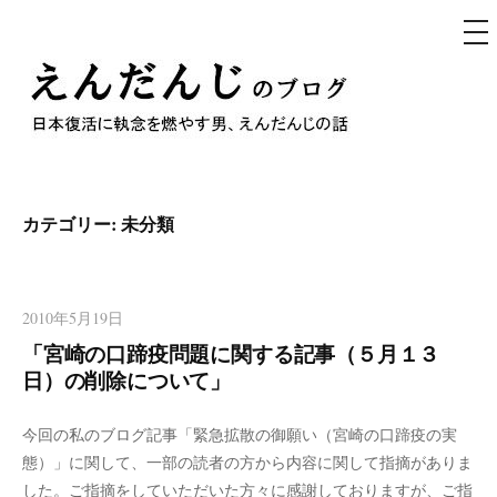
メ
ニ
ュ
コ
ー
ン
テ
えんだんじのブログ
ン
日本復活に執念を燃やす男、えんだんじの話
ツ
へ
カテゴリー: 未分類
ス
キ
ッ
2010年5月19日
プ
「宮崎の口蹄疫問題に関する記事（５月１３
日）の削除について」
今回の私のブログ記事「緊急拡散の御願い（宮崎の口蹄疫の実
態）」に関して、一部の読者の方から内容に関して指摘がありま
した。ご指摘をしていただいた方々に感謝しておりますが、ご指