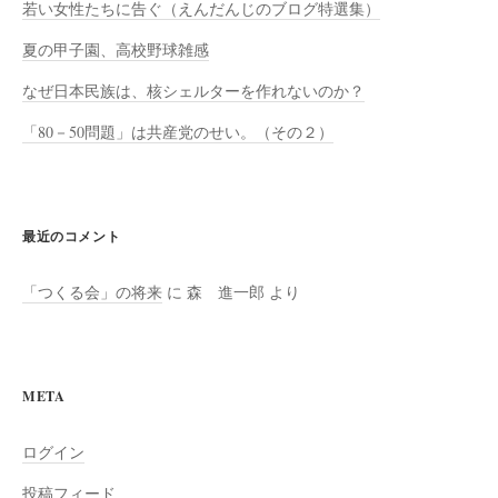
若い女性たちに告ぐ（えんだんじのブログ特選集）
夏の甲子園、高校野球雑感
なぜ日本民族は、核シェルターを作れないのか？
「80－50問題」は共産党のせい。（その２）
最近のコメント
「つくる会」の将来
に
森 進一郎
より
META
ログイン
投稿フィード